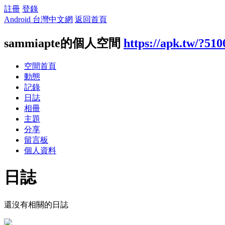
註冊
登錄
Android 台灣中文網
返回首頁
sammiapte的個人空間
https://apk.tw/?51
空間首頁
動態
記錄
日誌
相冊
主題
分享
留言板
個人資料
日誌
還沒有相關的日誌