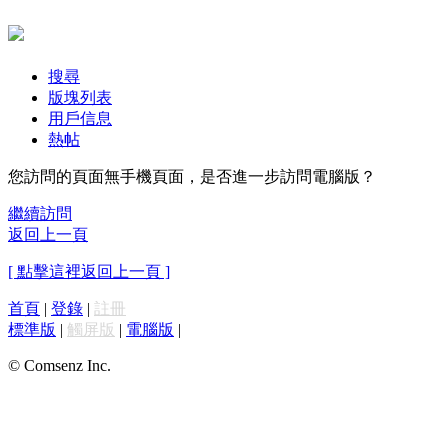
搜尋
版塊列表
用戶信息
熱帖
您訪問的頁面無手機頁面，是否進一步訪問電腦版？
繼續訪問
返回上一頁
[ 點擊這裡返回上一頁 ]
首頁
|
登錄
|
註冊
標準版
|
觸屏版
|
電腦版
|
© Comsenz Inc.