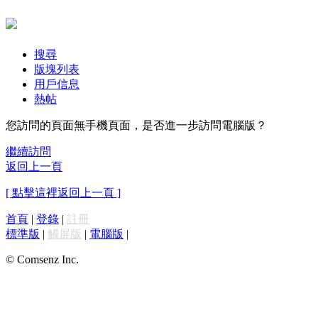
搜尋
版塊列表
用戶信息
熱帖
您訪問的頁面無手機頁面，是否進一步訪問電腦版？
繼續訪問
返回上一頁
[ 點擊這裡返回上一頁 ]
首頁
|
登錄
|
註冊
標準版
|
觸屏版
|
電腦版
|
© Comsenz Inc.