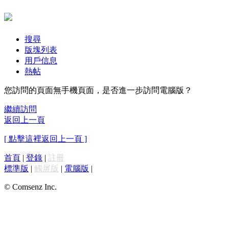
搜尋
版塊列表
用戶信息
熱帖
您訪問的頁面無手機頁面，是否進一步訪問電腦版？
繼續訪問
返回上一頁
[ 點擊這裡返回上一頁 ]
首頁
|
登錄
|
註冊
標準版
|
觸屏版
|
電腦版
|
© Comsenz Inc.