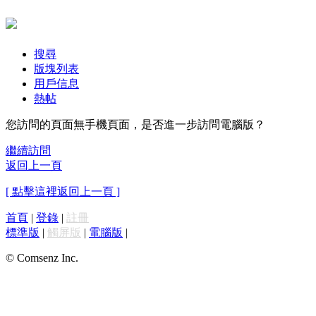
搜尋
版塊列表
用戶信息
熱帖
您訪問的頁面無手機頁面，是否進一步訪問電腦版？
繼續訪問
返回上一頁
[ 點擊這裡返回上一頁 ]
首頁
|
登錄
|
註冊
標準版
|
觸屏版
|
電腦版
|
© Comsenz Inc.