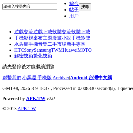
綜合
搜尋
帖子
用戶
遊戲交流
遊戲下載
軟體交流
軟體下載
手機影視
桌布主題
漫畫小說
手機鈴聲
水族館
手機音樂
二手市場
新手專區
HTC
Sony
Samsung
TWM
Huawei
MOTO
解密技術
繁化技術
請先登錄後才能繼續瀏覽
聯繫我們
|
小黑屋
|
手機版
|
Archiver
|
Android 台灣中文網
GMT+8, 2026-8-9 18:37
, Processed in 0.008330 second(s), 1 quer
Powered by
APK.TW
v2.0
© 2013
APK.TW