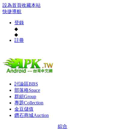
設為首頁
收藏本站
快捷導航
登錄
◆
◆
註冊
討論區
BBS
部落格
Space
群組
Group
專題
Collection
金豆儲值
鑽石商城
Auction
綜合