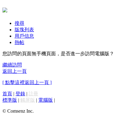
搜尋
版塊列表
用戶信息
熱帖
您訪問的頁面無手機頁面，是否進一步訪問電腦版？
繼續訪問
返回上一頁
[ 點擊這裡返回上一頁 ]
首頁
|
登錄
|
註冊
標準版
|
觸屏版
|
電腦版
|
© Comsenz Inc.