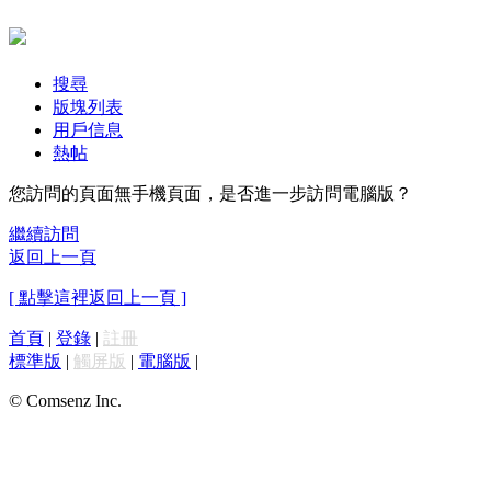
搜尋
版塊列表
用戶信息
熱帖
您訪問的頁面無手機頁面，是否進一步訪問電腦版？
繼續訪問
返回上一頁
[ 點擊這裡返回上一頁 ]
首頁
|
登錄
|
註冊
標準版
|
觸屏版
|
電腦版
|
© Comsenz Inc.