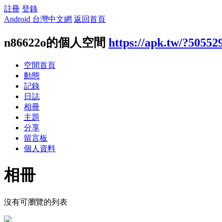
註冊
登錄
Android 台灣中文網
返回首頁
n86622o的個人空間
https://apk.tw/?50552
空間首頁
動態
記錄
日誌
相冊
主題
分享
留言板
個人資料
相冊
沒有可瀏覽的列表