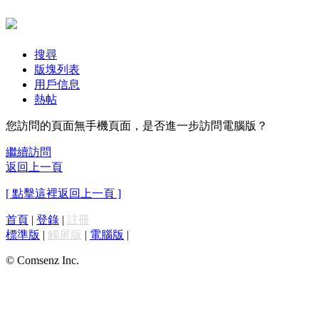
搜尋
版塊列表
用戶信息
熱帖
您訪問的頁面無手機頁面，是否進一步訪問電腦版？
繼續訪問
返回上一頁
[ 點擊這裡返回上一頁 ]
首頁
|
登錄
|
註冊
標準版
|
觸屏版
|
電腦版
|
© Comsenz Inc.