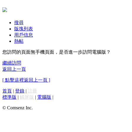
搜尋
版塊列表
用戶信息
熱帖
您訪問的頁面無手機頁面，是否進一步訪問電腦版？
繼續訪問
返回上一頁
[ 點擊這裡返回上一頁 ]
首頁
|
登錄
|
註冊
標準版
|
觸屏版
|
電腦版
|
© Comsenz Inc.