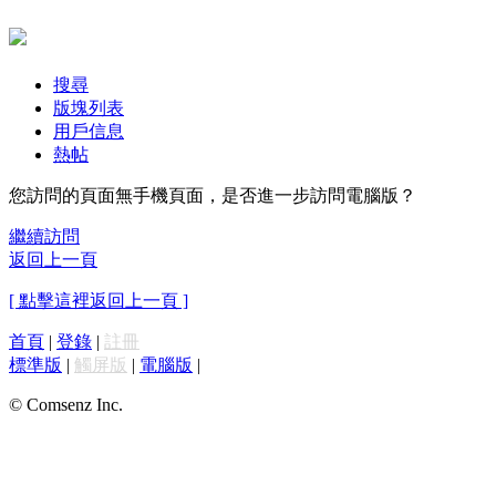
搜尋
版塊列表
用戶信息
熱帖
您訪問的頁面無手機頁面，是否進一步訪問電腦版？
繼續訪問
返回上一頁
[ 點擊這裡返回上一頁 ]
首頁
|
登錄
|
註冊
標準版
|
觸屏版
|
電腦版
|
© Comsenz Inc.