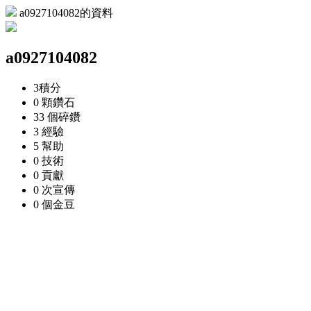
a0927104082的資料
a0927104082
3
積分
0 顆
鑽石
33 個
碎鑽
3
經驗
5
幫助
0
技術
0
貢獻
0 次
宣傳
0 個
金豆