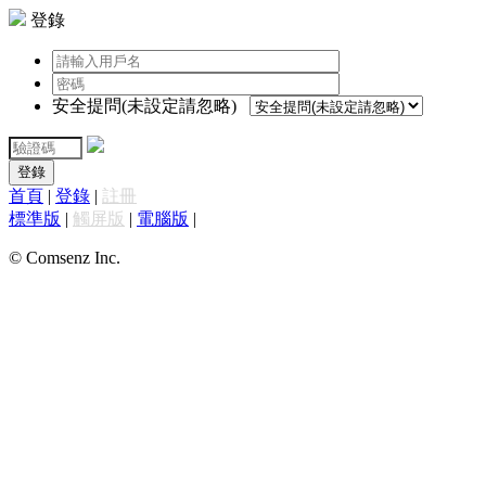
登錄
安全提問(未設定請忽略)
登錄
首頁
|
登錄
|
註冊
標準版
|
觸屏版
|
電腦版
|
© Comsenz Inc.