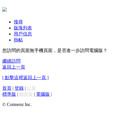
搜尋
版塊列表
用戶信息
熱帖
您訪問的頁面無手機頁面，是否進一步訪問電腦版？
繼續訪問
返回上一頁
[ 點擊這裡返回上一頁 ]
首頁
|
登錄
|
註冊
標準版
|
觸屏版
|
電腦版
|
© Comsenz Inc.