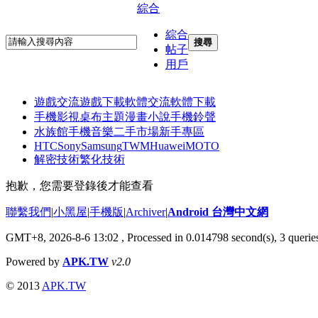
綜合
綜合
搜尋
帖子
用戶
遊戲交流
遊戲下載
軟體交流
軟體下載
手機影視
桌布主題
漫畫小說
手機鈴聲
水族館
手機音樂
二手市場
新手專區
HTC
Sony
Samsung
TWM
Huawei
MOTO
解密技術
繁化技術
抱歉，您需要登錄後才能查看
聯繫我們
|
小黑屋
|
手機版
|
Archiver
|
Android 台灣中文網
GMT+8, 2026-8-6 13:02
, Processed in 0.014798 second(s), 3 quer
Powered by
APK.TW
v2.0
© 2013
APK.TW