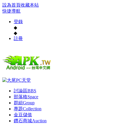
設為首頁
收藏本站
快捷導航
登錄
◆
◆
註冊
討論區
BBS
部落格
Space
群組
Group
專題
Collection
金豆儲值
鑽石商城
Auction