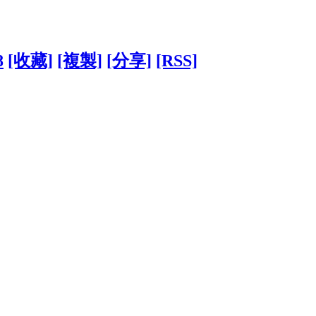
8
[收藏]
[複製]
[分享]
[RSS]