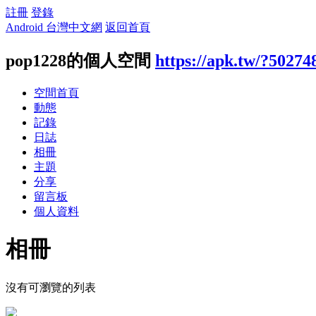
註冊
登錄
Android 台灣中文網
返回首頁
pop1228的個人空間
https://apk.tw/?50274
空間首頁
動態
記錄
日誌
相冊
主題
分享
留言板
個人資料
相冊
沒有可瀏覽的列表