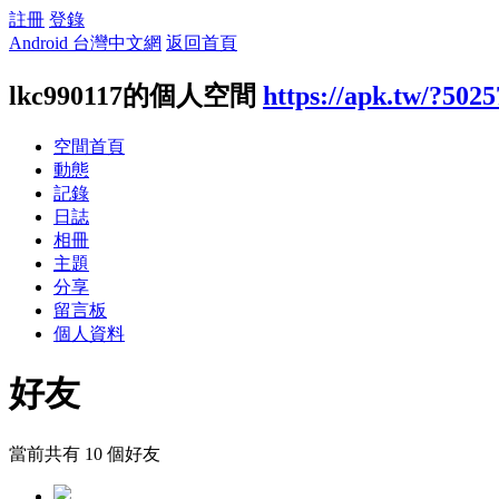
註冊
登錄
Android 台灣中文網
返回首頁
lkc990117的個人空間
https://apk.tw/?5025
空間首頁
動態
記錄
日誌
相冊
主題
分享
留言板
個人資料
好友
當前共有
10
個好友