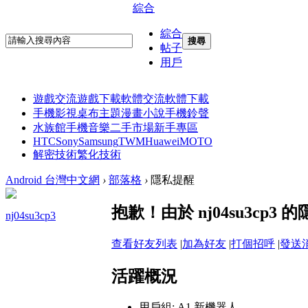
綜合
綜合
搜尋
帖子
用戶
遊戲交流
遊戲下載
軟體交流
軟體下載
手機影視
桌布主題
漫畫小說
手機鈴聲
水族館
手機音樂
二手市場
新手專區
HTC
Sony
Samsung
TWM
Huawei
MOTO
解密技術
繁化技術
Android 台灣中文網
›
部落格
›
隱私提醒
抱歉！由於 nj04su3cp
nj04su3cp3
查看好友列表
|
加為好友
|
打個招呼
|
發送
活躍概況
用戶組:
A1 新機器人