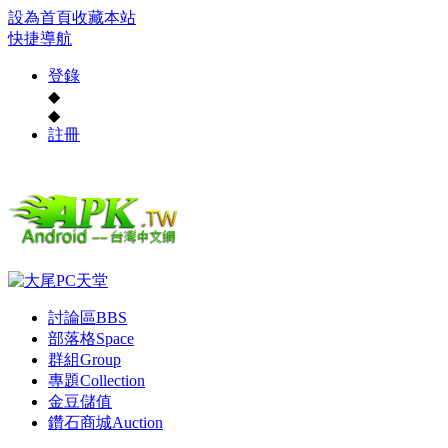
設為首頁
收藏本站
快捷導航
登錄
◆
◆
註冊
討論區
BBS
部落格
Space
群組
Group
專題
Collection
金豆儲值
鑽石商城
Auction