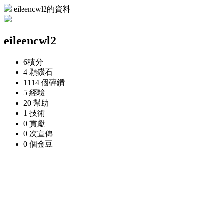
eileencwl2的資料
eileencwl2
6
積分
4 顆
鑽石
1114 個
碎鑽
5
經驗
20
幫助
1
技術
0
貢獻
0 次
宣傳
0 個
金豆