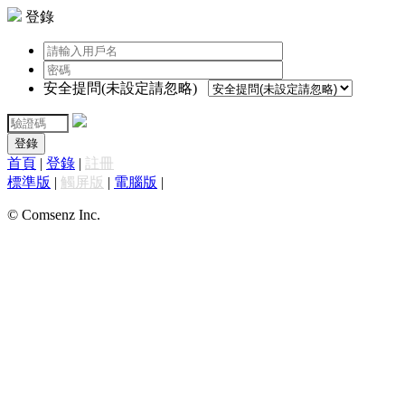
登錄
安全提問(未設定請忽略)
登錄
首頁
|
登錄
|
註冊
標準版
|
觸屏版
|
電腦版
|
© Comsenz Inc.