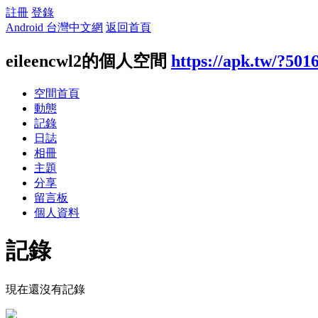
註冊
登錄
Android 台灣中文網
返回首頁
eileencwl2的個人空間
https://apk.tw/?501
空間首頁
動態
記錄
日誌
相冊
主題
分享
留言板
個人資料
記錄
現在還沒有記錄