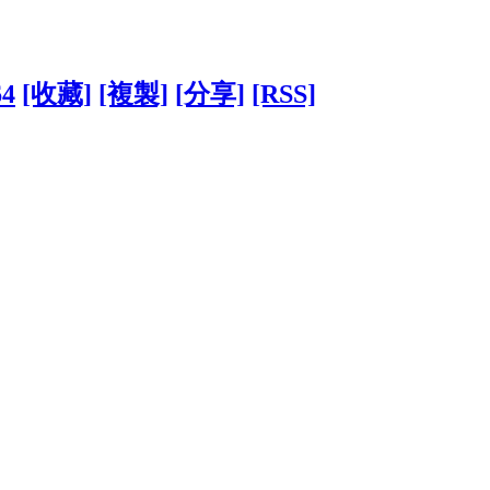
64
[收藏]
[複製]
[分享]
[RSS]