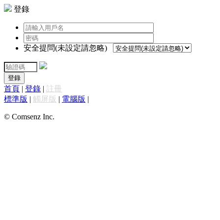
登錄
安全提問(未設定請忽略)
登錄
首頁
|
登錄
|
註冊
標準版
|
觸屏版
|
電腦版
|
© Comsenz Inc.