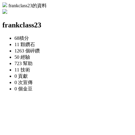
frankclass23的資料
frankclass23
68
積分
11 顆
鑽石
1263 個
碎鑽
50
經驗
723
幫助
11
技術
0
貢獻
0 次
宣傳
0 個
金豆