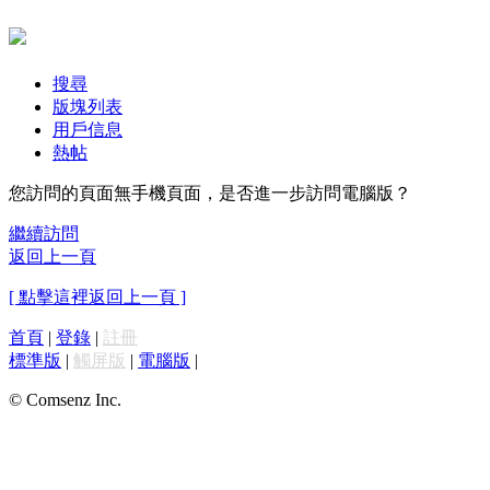
搜尋
版塊列表
用戶信息
熱帖
您訪問的頁面無手機頁面，是否進一步訪問電腦版？
繼續訪問
返回上一頁
[ 點擊這裡返回上一頁 ]
首頁
|
登錄
|
註冊
標準版
|
觸屏版
|
電腦版
|
© Comsenz Inc.