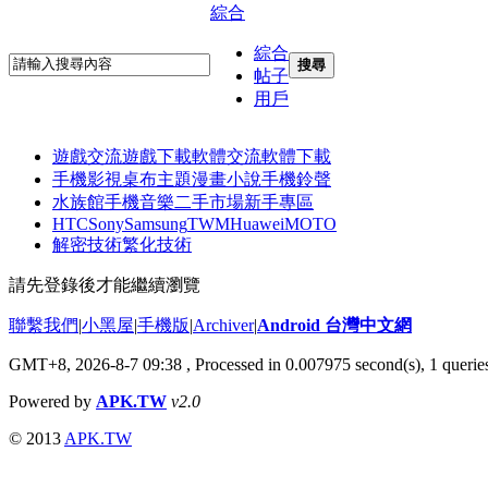
綜合
綜合
搜尋
帖子
用戶
遊戲交流
遊戲下載
軟體交流
軟體下載
手機影視
桌布主題
漫畫小說
手機鈴聲
水族館
手機音樂
二手市場
新手專區
HTC
Sony
Samsung
TWM
Huawei
MOTO
解密技術
繁化技術
請先登錄後才能繼續瀏覽
聯繫我們
|
小黑屋
|
手機版
|
Archiver
|
Android 台灣中文網
GMT+8, 2026-8-7 09:38
, Processed in 0.007975 second(s), 1 quer
Powered by
APK.TW
v2.0
© 2013
APK.TW