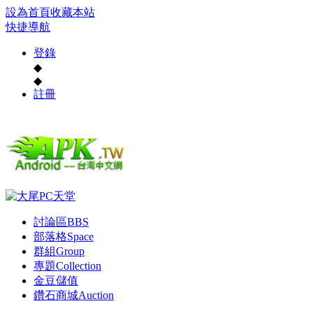
設為首頁
收藏本站
快捷導航
登錄
◆
◆
註冊
討論區
BBS
部落格
Space
群組
Group
專題
Collection
金豆儲值
鑽石商城
Auction