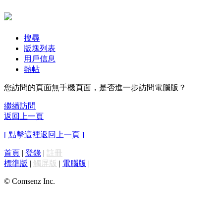
搜尋
版塊列表
用戶信息
熱帖
您訪問的頁面無手機頁面，是否進一步訪問電腦版？
繼續訪問
返回上一頁
[ 點擊這裡返回上一頁 ]
首頁
|
登錄
|
註冊
標準版
|
觸屏版
|
電腦版
|
© Comsenz Inc.