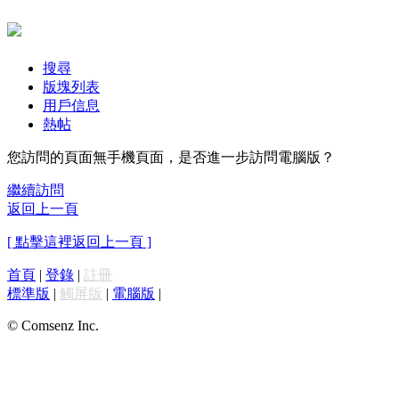
搜尋
版塊列表
用戶信息
熱帖
您訪問的頁面無手機頁面，是否進一步訪問電腦版？
繼續訪問
返回上一頁
[ 點擊這裡返回上一頁 ]
首頁
|
登錄
|
註冊
標準版
|
觸屏版
|
電腦版
|
© Comsenz Inc.