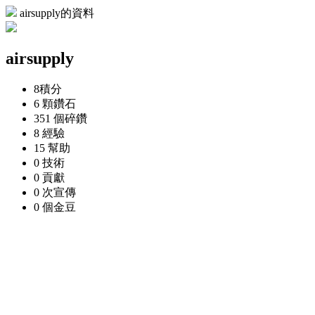
airsupply的資料
airsupply
8
積分
6 顆
鑽石
351 個
碎鑽
8
經驗
15
幫助
0
技術
0
貢獻
0 次
宣傳
0 個
金豆