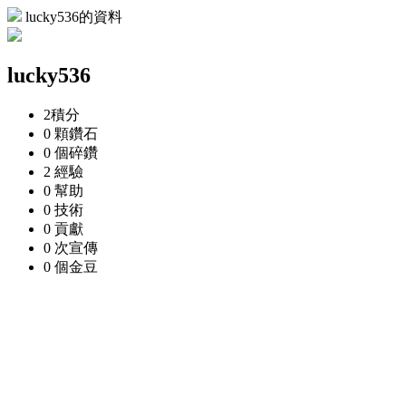
lucky536的資料
lucky536
2
積分
0 顆
鑽石
0 個
碎鑽
2
經驗
0
幫助
0
技術
0
貢獻
0 次
宣傳
0 個
金豆