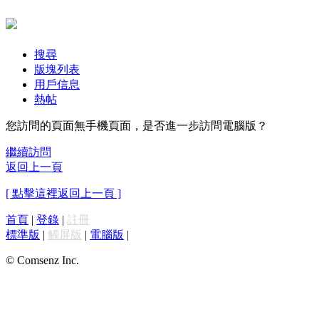
搜尋
版塊列表
用戶信息
熱帖
您訪問的頁面無手機頁面，是否進一步訪問電腦版？
繼續訪問
返回上一頁
[ 點擊這裡返回上一頁 ]
首頁
|
登錄
|
註冊
標準版
|
觸屏版
|
電腦版
|
© Comsenz Inc.