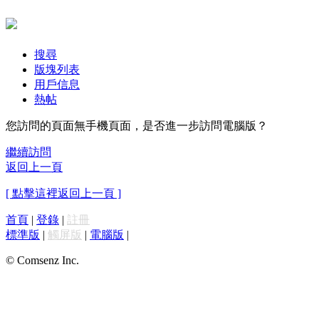
搜尋
版塊列表
用戶信息
熱帖
您訪問的頁面無手機頁面，是否進一步訪問電腦版？
繼續訪問
返回上一頁
[ 點擊這裡返回上一頁 ]
首頁
|
登錄
|
註冊
標準版
|
觸屏版
|
電腦版
|
© Comsenz Inc.