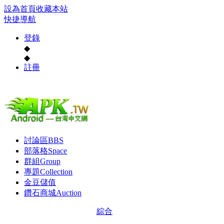
設為首頁
收藏本站
快捷導航
登錄
◆
◆
註冊
討論區
BBS
部落格
Space
群組
Group
專題
Collection
金豆儲值
鑽石商城
Auction
綜合