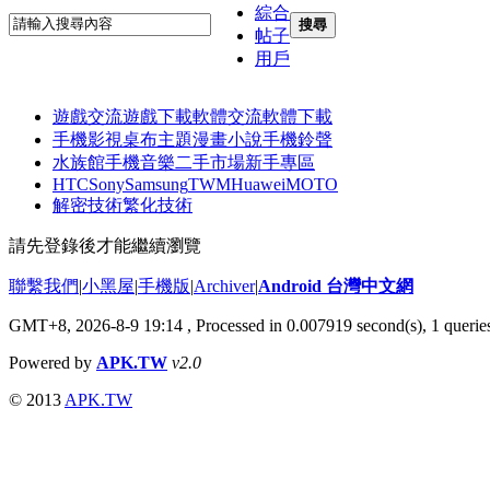
綜合
搜尋
帖子
用戶
遊戲交流
遊戲下載
軟體交流
軟體下載
手機影視
桌布主題
漫畫小說
手機鈴聲
水族館
手機音樂
二手市場
新手專區
HTC
Sony
Samsung
TWM
Huawei
MOTO
解密技術
繁化技術
請先登錄後才能繼續瀏覽
聯繫我們
|
小黑屋
|
手機版
|
Archiver
|
Android 台灣中文網
GMT+8, 2026-8-9 19:14
, Processed in 0.007919 second(s), 1 quer
Powered by
APK.TW
v2.0
© 2013
APK.TW