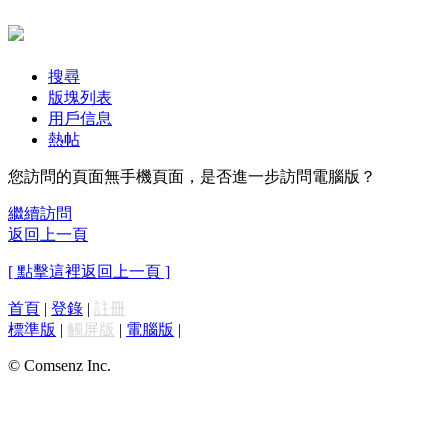
搜尋
版塊列表
用戶信息
熱帖
您訪問的頁面無手機頁面，是否進一步訪問電腦版？
繼續訪問
返回上一頁
[ 點擊這裡返回上一頁 ]
首頁
|
登錄
|
註冊
標準版
|
觸屏版
|
電腦版
|
© Comsenz Inc.