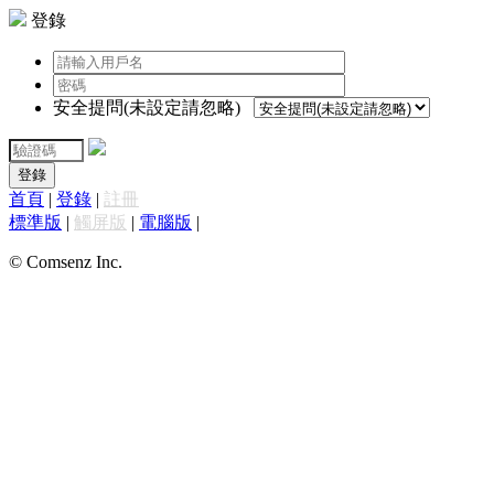
登錄
安全提問(未設定請忽略)
登錄
首頁
|
登錄
|
註冊
標準版
|
觸屏版
|
電腦版
|
© Comsenz Inc.