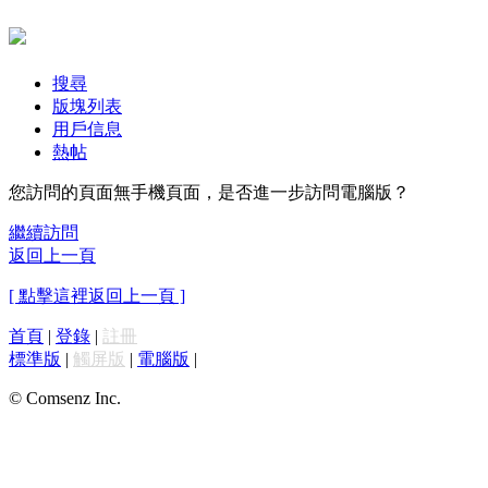
搜尋
版塊列表
用戶信息
熱帖
您訪問的頁面無手機頁面，是否進一步訪問電腦版？
繼續訪問
返回上一頁
[ 點擊這裡返回上一頁 ]
首頁
|
登錄
|
註冊
標準版
|
觸屏版
|
電腦版
|
© Comsenz Inc.