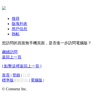
搜尋
版塊列表
用戶信息
熱帖
您訪問的頁面無手機頁面，是否進一步訪問電腦版？
繼續訪問
返回上一頁
[ 點擊這裡返回上一頁 ]
首頁
|
登錄
|
註冊
標準版
|
觸屏版
|
電腦版
|
© Comsenz Inc.