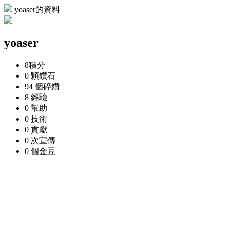
yoaser的資料
yoaser
8
積分
0 顆
鑽石
94 個
碎鑽
8
經驗
0
幫助
0
技術
0
貢獻
0 次
宣傳
0 個
金豆