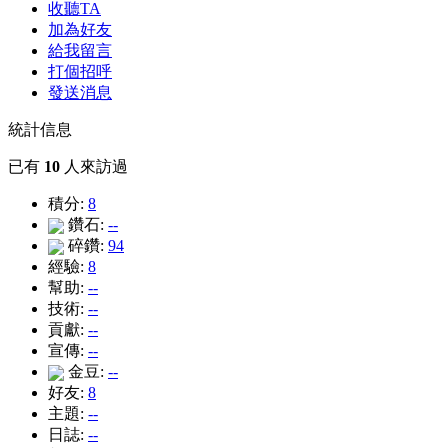
收聽TA
加為好友
給我留言
打個招呼
發送消息
統計信息
已有
10
人來訪過
積分:
8
鑽石:
--
碎鑽:
94
經驗:
8
幫助:
--
技術:
--
貢獻:
--
宣傳:
--
金豆:
--
好友:
8
主題:
--
日誌:
--