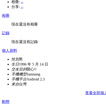
相冊:
--
分享:
--
相冊
現在還沒有相冊
記錄
現在還沒有記錄
個人資料
性別
男
生日
1996 年 5 月 14 日
交友目的
開心!!
手機機型
Samsung
手機平台
Android 2.3
來自
台灣
查看全部個
動態