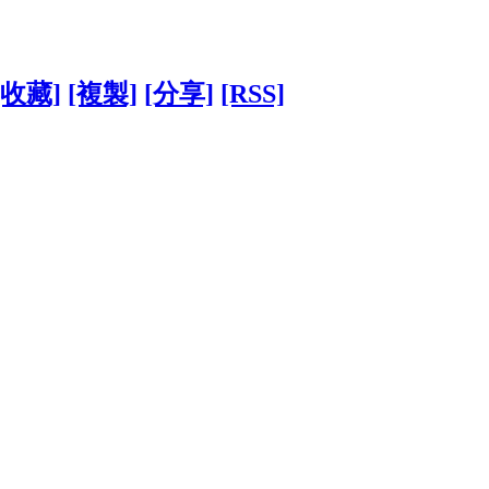
[收藏]
[複製]
[分享]
[RSS]