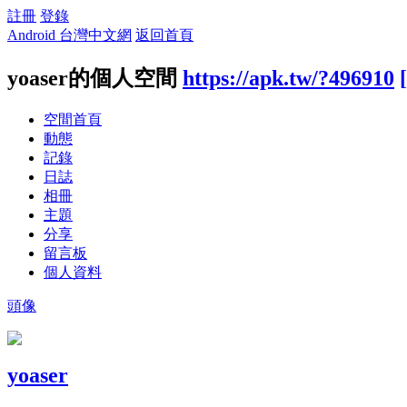
註冊
登錄
Android 台灣中文網
返回首頁
yoaser的個人空間
https://apk.tw/?496910
空間首頁
動態
記錄
日誌
相冊
主題
分享
留言板
個人資料
頭像
yoaser