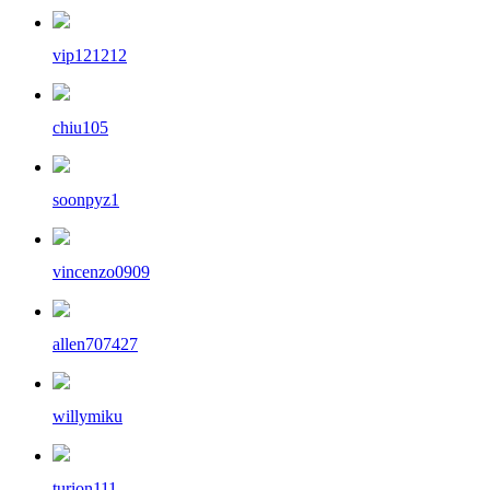
vip121212
chiu105
soonpyz1
vincenzo0909
allen707427
willymiku
turion111