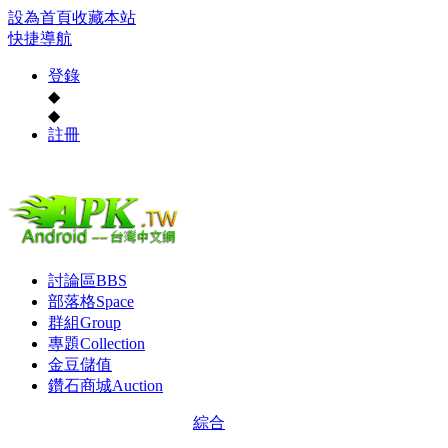
設為首頁
收藏本站
快捷導航
登錄
◆
◆
註冊
討論區
BBS
部落格
Space
群組
Group
專題
Collection
金豆儲值
鑽石商城
Auction
綜合