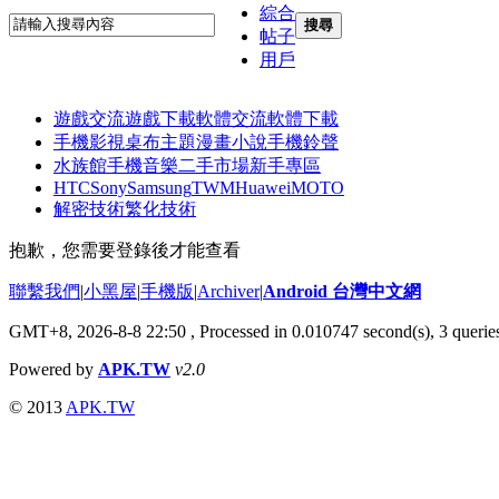
綜合
搜尋
帖子
用戶
遊戲交流
遊戲下載
軟體交流
軟體下載
手機影視
桌布主題
漫畫小說
手機鈴聲
水族館
手機音樂
二手市場
新手專區
HTC
Sony
Samsung
TWM
Huawei
MOTO
解密技術
繁化技術
抱歉，您需要登錄後才能查看
聯繫我們
|
小黑屋
|
手機版
|
Archiver
|
Android 台灣中文網
GMT+8, 2026-8-8 22:50
, Processed in 0.010747 second(s), 3 quer
Powered by
APK.TW
v2.0
© 2013
APK.TW