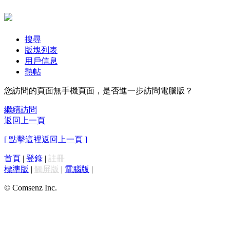
搜尋
版塊列表
用戶信息
熱帖
您訪問的頁面無手機頁面，是否進一步訪問電腦版？
繼續訪問
返回上一頁
[ 點擊這裡返回上一頁 ]
首頁
|
登錄
|
註冊
標準版
|
觸屏版
|
電腦版
|
© Comsenz Inc.