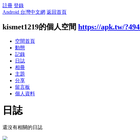
註冊
登錄
Android 台灣中文網
返回首頁
kismet1219的個人空間
https://apk.tw/?49
空間首頁
動態
記錄
日誌
相冊
主題
分享
留言板
個人資料
日誌
還沒有相關的日誌