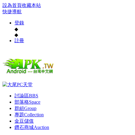
設為首頁
收藏本站
快捷導航
登錄
◆
◆
註冊
討論區
BBS
部落格
Space
群組
Group
專題
Collection
金豆儲值
鑽石商城
Auction