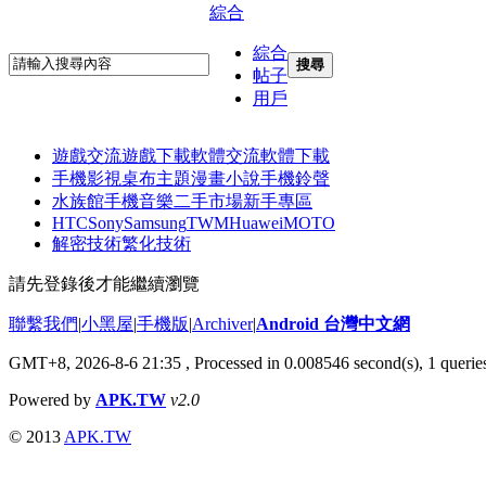
綜合
綜合
搜尋
帖子
用戶
遊戲交流
遊戲下載
軟體交流
軟體下載
手機影視
桌布主題
漫畫小說
手機鈴聲
水族館
手機音樂
二手市場
新手專區
HTC
Sony
Samsung
TWM
Huawei
MOTO
解密技術
繁化技術
請先登錄後才能繼續瀏覽
聯繫我們
|
小黑屋
|
手機版
|
Archiver
|
Android 台灣中文網
GMT+8, 2026-8-6 21:35
, Processed in 0.008546 second(s), 1 quer
Powered by
APK.TW
v2.0
© 2013
APK.TW