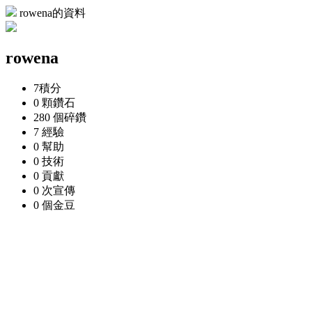
rowena的資料
rowena
7
積分
0 顆
鑽石
280 個
碎鑽
7
經驗
0
幫助
0
技術
0
貢獻
0 次
宣傳
0 個
金豆