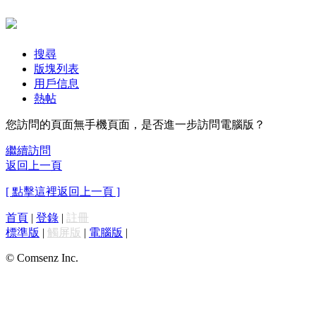
搜尋
版塊列表
用戶信息
熱帖
您訪問的頁面無手機頁面，是否進一步訪問電腦版？
繼續訪問
返回上一頁
[ 點擊這裡返回上一頁 ]
首頁
|
登錄
|
註冊
標準版
|
觸屏版
|
電腦版
|
© Comsenz Inc.