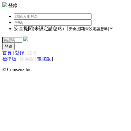
登錄
安全提問(未設定請忽略)
登錄
首頁
|
登錄
|
註冊
標準版
|
觸屏版
|
電腦版
|
© Comsenz Inc.