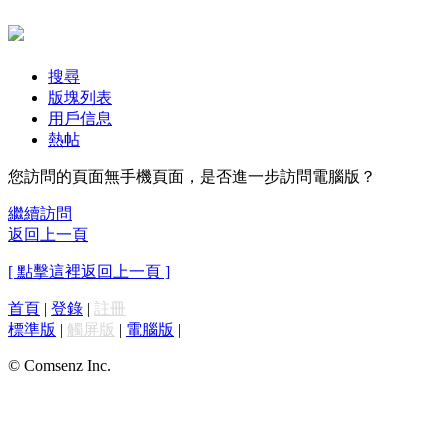
搜尋
版塊列表
用戶信息
熱帖
您訪問的頁面無手機頁面，是否進一步訪問電腦版？
繼續訪問
返回上一頁
[ 點擊這裡返回上一頁 ]
首頁
|
登錄
|
註冊
標準版
|
觸屏版
|
電腦版
|
© Comsenz Inc.