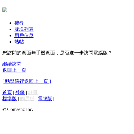
搜尋
版塊列表
用戶信息
熱帖
您訪問的頁面無手機頁面，是否進一步訪問電腦版？
繼續訪問
返回上一頁
[ 點擊這裡返回上一頁 ]
首頁
|
登錄
|
註冊
標準版
|
觸屏版
|
電腦版
|
© Comsenz Inc.