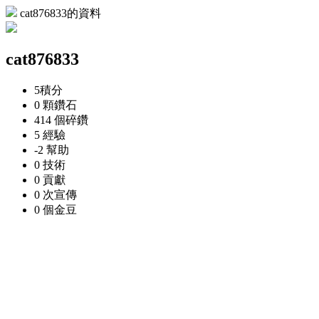
cat876833的資料
cat876833
5
積分
0 顆
鑽石
414 個
碎鑽
5
經驗
-2
幫助
0
技術
0
貢獻
0 次
宣傳
0 個
金豆