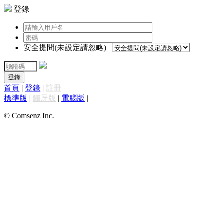
登錄
安全提問(未設定請忽略)
登錄
首頁
|
登錄
|
註冊
標準版
|
觸屏版
|
電腦版
|
© Comsenz Inc.